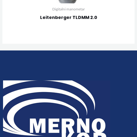
Digitalni manometar
Leitenberger TLDMM 2.0