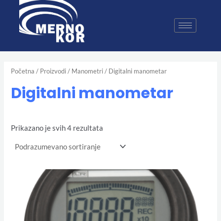
Pređi
na
sadržaj
Početna
/
Proizvodi
/
Manometri
/ Digitalni manometar
Digitalni manometar
Prikazano je svih 4 rezultata