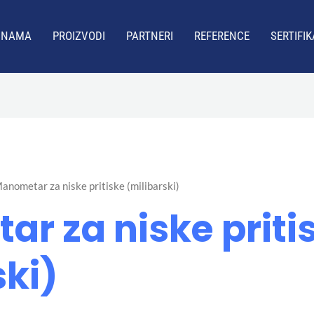
 NAMA
PROIZVODI
PARTNERI
REFERENCE
SERTIFIK
anometar za niske pritiske (milibarski)
r za niske priti
ski)