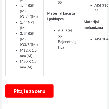
SS
AISI 316
1/4″ BSP
SS
(M)
Materijal kućišta
(G1/4”(M))
i poklopca
Materijal
1/4″ NPT
mehanizma
(M)
AISI 304
3/8″ BSP
SS
(M)
AISI 304
Bajonetnog
(G3/8”(M))
tipa
M12 X 1.5
mm (M)
M20 X 1.5
mm (M)