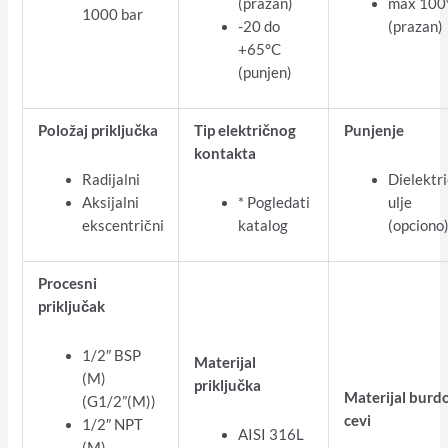
(prazan)
max 100
1000 bar
-20 do
(prazan)
+65°C
(punjen)
Položaj priključka
Tip električnog
Punjenje
kontakta
Radijalni
Dielektr
Aksijalni
* Pogledati
ulje
ekscentrični
katalog
(opciono
Procesni
priključak
1/2″ BSP
Materijal
(M)
priključka
Materijal burd
(G1/2”(M))
cevi
1/2″ NPT
AISI 316L
(M)